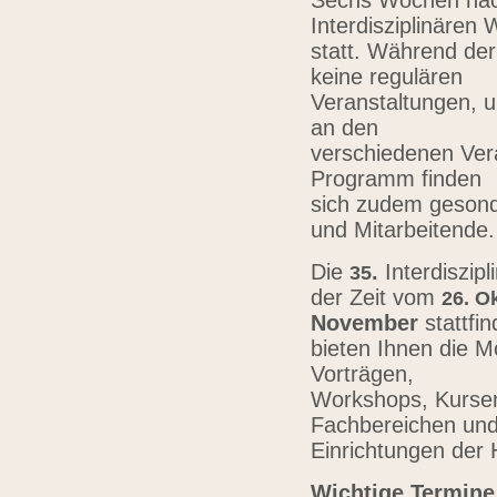
Sechs Wochen nach
Interdisziplinären
statt. Während der
keine regulären
Veranstaltungen, u
an den
verschiedenen Vera
Programm finden
sich zudem gesond
und Mitarbeitende
Die
.
Interdiszip
3
5
der Zeit vom
26.
Ok
November
stattfi
bieten Ihnen die Mö
Vorträgen,
Workshops, Kursen,
Fachbereichen un
Einrichtungen der
Wichtige Termine