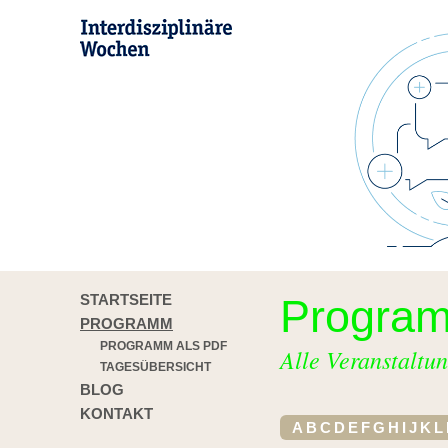
STARTSEITE
Progra
PROGRAMM
PROGRAMM ALS PDF
Alle Veranstaltun
TAGESÜBERSICHT
BLOG
KONTAKT
A
B
C
D
E
F
G
H
I
J
K
L