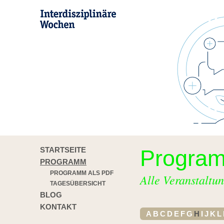
STARTSEITE
Progra
PROGRAMM
PROGRAMM ALS PDF
Alle Veranstaltun
TAGESÜBERSICHT
BLOG
KONTAKT
A
B
C
D
E
F
G
H
I
J
K
L