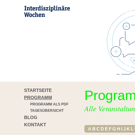
STARTSEITE
Progra
PROGRAMM
PROGRAMM ALS PDF
Alle Veranstaltun
TAGESÜBERSICHT
BLOG
KONTAKT
A
B
C
D
E
F
G
H
I
J
K
L