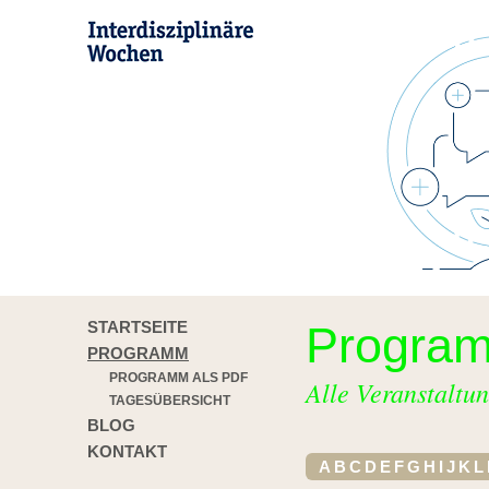
STARTSEITE
Progra
PROGRAMM
PROGRAMM ALS PDF
Alle Veranstaltun
TAGESÜBERSICHT
BLOG
KONTAKT
A
B
C
D
E
F
G
H
I
J
K
L