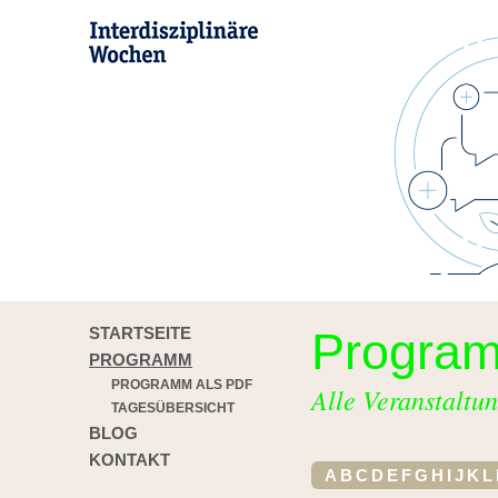
STARTSEITE
Progra
PROGRAMM
PROGRAMM ALS PDF
Alle Veranstaltun
TAGESÜBERSICHT
BLOG
KONTAKT
A
B
C
D
E
F
G
H
I
J
K
L