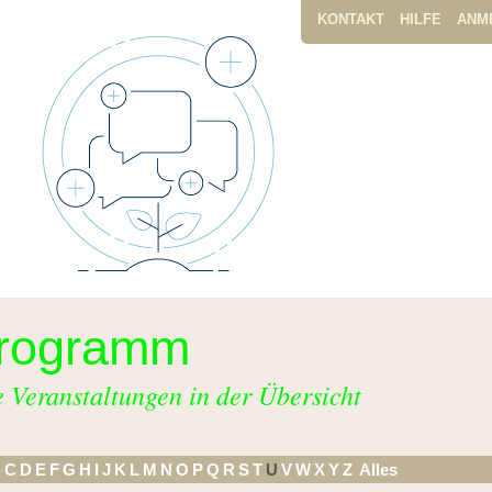
KONTAKT
HILFE
ANM
rogramm
e Veranstaltungen in der Übersicht
B
C
D
E
F
G
H
I
J
K
L
M
N
O
P
Q
R
S
T
U
V
W
X
Y
Z
Alles