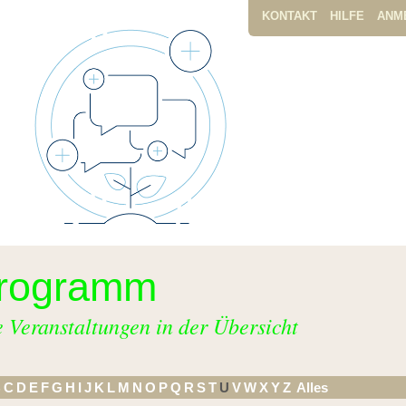
KONTAKT
HILFE
ANM
rogramm
e Veranstaltungen in der Übersicht
B
C
D
E
F
G
H
I
J
K
L
M
N
O
P
Q
R
S
T
U
V
W
X
Y
Z
Alles