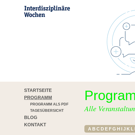
STARTSEITE
Progra
PROGRAMM
PROGRAMM ALS PDF
Alle Veranstaltun
TAGESÜBERSICHT
BLOG
KONTAKT
A
B
C
D
E
F
G
H
I
J
K
L