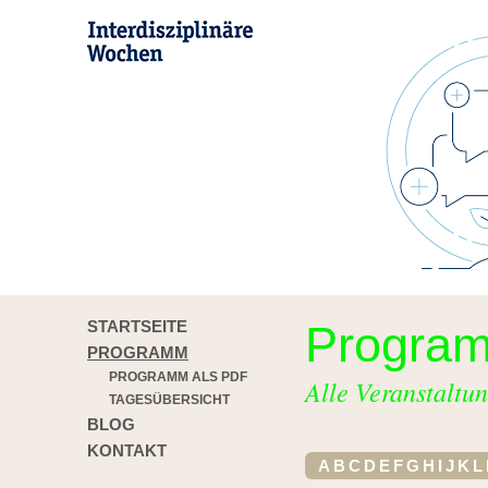
STARTSEITE
Progra
PROGRAMM
PROGRAMM ALS PDF
Alle Veranstaltun
TAGESÜBERSICHT
BLOG
KONTAKT
A
B
C
D
E
F
G
H
I
J
K
L