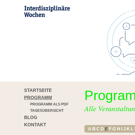
STARTSEITE
Progra
PROGRAMM
PROGRAMM ALS PDF
Alle Veranstaltun
TAGESÜBERSICHT
BLOG
KONTAKT
A
B
C
D
E
F
G
H
I
J
K
L