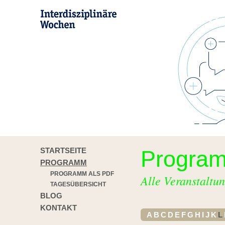
STARTSEITE
Progra
PROGRAMM
PROGRAMM ALS PDF
Alle Veranstaltun
TAGESÜBERSICHT
BLOG
KONTAKT
A
B
C
D
E
F
G
H
I
J
K
L