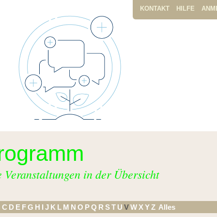
KONTAKT
HILFE
ANM
rogramm
e Veranstaltungen in der Übersicht
B
C
D
E
F
G
H
I
J
K
L
M
N
O
P
Q
R
S
T
U
V
W
X
Y
Z
Alles