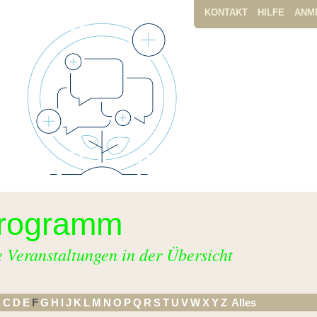
KONTAKT
HILFE
ANM
rogramm
e Veranstaltungen in der Übersicht
B
C
D
E
F
G
H
I
J
K
L
M
N
O
P
Q
R
S
T
U
V
W
X
Y
Z
Alles