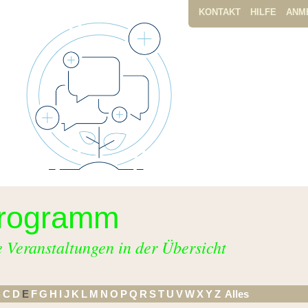
KONTAKT
HILFE
ANM
rogramm
e Veranstaltungen in der Übersicht
B
C
D
E
F
G
H
I
J
K
L
M
N
O
P
Q
R
S
T
U
V
W
X
Y
Z
Alles