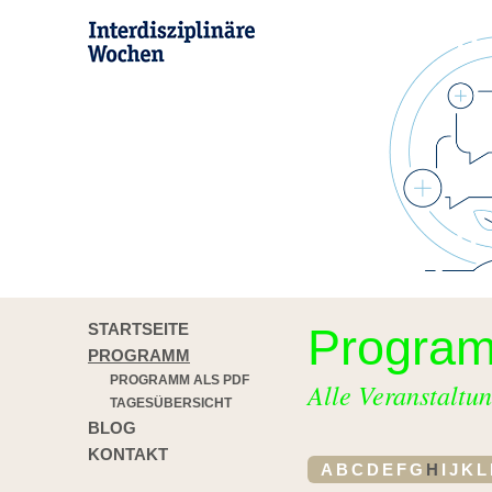
STARTSEITE
Progra
PROGRAMM
PROGRAMM ALS PDF
Alle Veranstaltun
TAGESÜBERSICHT
BLOG
KONTAKT
A
B
C
D
E
F
G
H
I
J
K
L