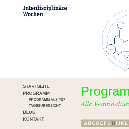
STARTSEITE
Progra
PROGRAMM
PROGRAMM ALS PDF
Alle Veranstaltun
TAGESÜBERSICHT
BLOG
KONTAKT
A
B
C
D
E
F
G
H
I
J
K
L