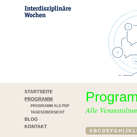
STARTSEITE
Progra
PROGRAMM
PROGRAMM ALS PDF
Alle Veranstaltun
TAGESÜBERSICHT
BLOG
KONTAKT
A
B
C
D
E
F
G
H
I
J
K
L