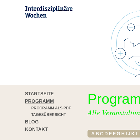
STARTSEITE
Progra
PROGRAMM
PROGRAMM ALS PDF
Alle Veranstaltun
TAGESÜBERSICHT
BLOG
KONTAKT
A
B
C
D
E
F
G
H
I
J
K
L