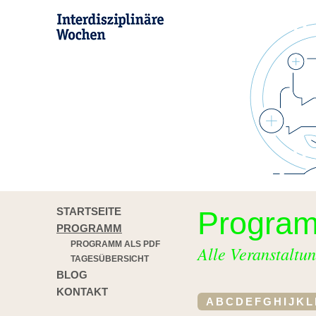
STARTSEITE
Progra
PROGRAMM
PROGRAMM ALS PDF
Alle Veranstaltun
TAGESÜBERSICHT
BLOG
KONTAKT
A
B
C
D
E
F
G
H
I
J
K
L