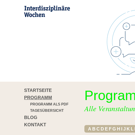
STARTSEITE
Progra
PROGRAMM
PROGRAMM ALS PDF
Alle Veranstaltun
TAGESÜBERSICHT
BLOG
KONTAKT
A
B
C
D
E
F
G
H
I
J
K
L