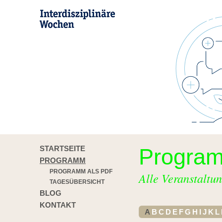
STARTSEITE
Progra
PROGRAMM
PROGRAMM ALS PDF
Alle Veranstaltun
TAGESÜBERSICHT
BLOG
KONTAKT
A
B
C
D
E
F
G
H
I
J
K
L