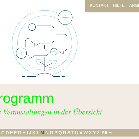
KONTAKT
HILFE
ANM
rogramm
e Veranstaltungen in der Übersicht
B
C
D
E
F
G
H
I
J
K
L
M
N
O
P
Q
R
S
T
U
V
W
X
Y
Z
Alles