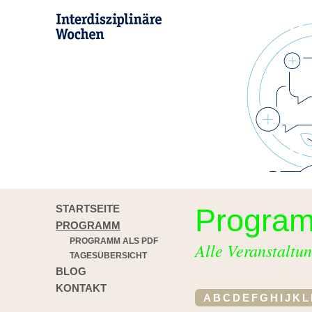
STARTSEITE
Progra
PROGRAMM
PROGRAMM ALS PDF
Alle Veranstaltun
TAGESÜBERSICHT
BLOG
KONTAKT
A
B
C
D
E
F
G
H
I
J
K
L