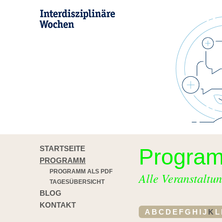
STARTSEITE
Progra
PROGRAMM
PROGRAMM ALS PDF
Alle Veranstaltun
TAGESÜBERSICHT
BLOG
KONTAKT
A
B
C
D
E
F
G
H
I
J
K
L