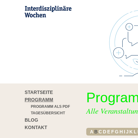
STARTSEITE
Progra
PROGRAMM
PROGRAMM ALS PDF
Alle Veranstaltun
TAGESÜBERSICHT
BLOG
KONTAKT
A
B
C
D
E
F
G
H
I
J
K
L