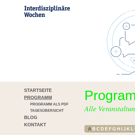
STARTSEITE
Progra
PROGRAMM
PROGRAMM ALS PDF
Alle Veranstaltun
TAGESÜBERSICHT
BLOG
KONTAKT
A
B
C
D
E
F
G
H
I
J
K
L