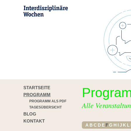
STARTSEITE
Progra
PROGRAMM
PROGRAMM ALS PDF
Alle Veranstaltun
TAGESÜBERSICHT
BLOG
KONTAKT
A
B
C
D
E
F
G
H
I
J
K
L