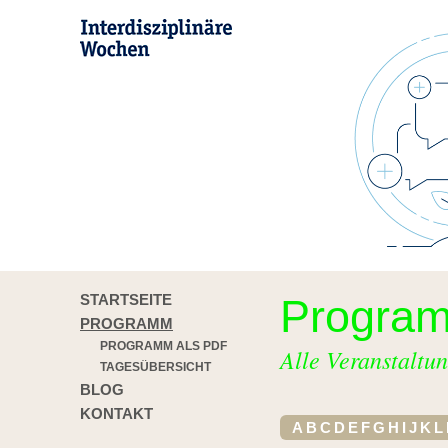
STARTSEITE
Progra
PROGRAMM
PROGRAMM ALS PDF
Alle Veranstaltun
TAGESÜBERSICHT
BLOG
KONTAKT
A
B
C
D
E
F
G
H
I
J
K
L