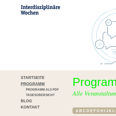
STARTSEITE
Progra
PROGRAMM
PROGRAMM ALS PDF
Alle Veranstaltun
TAGESÜBERSICHT
BLOG
KONTAKT
A
B
C
D
E
F
G
H
I
J
K
L