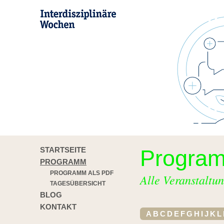
STARTSEITE
Progra
PROGRAMM
PROGRAMM ALS PDF
Alle Veranstaltun
TAGESÜBERSICHT
BLOG
KONTAKT
A
B
C
D
E
F
G
H
I
J
K
L