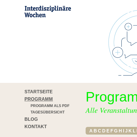
STARTSEITE
Progra
PROGRAMM
PROGRAMM ALS PDF
Alle Veranstaltun
TAGESÜBERSICHT
BLOG
KONTAKT
A
B
C
D
E
F
G
H
I
J
K
L