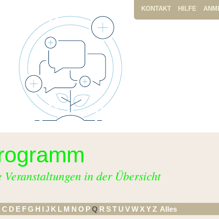
KONTAKT
HILFE
ANM
rogramm
e Veranstaltungen in der Übersicht
B
C
D
E
F
G
H
I
J
K
L
M
N
O
P
Q
R
S
T
U
V
W
X
Y
Z
Alles