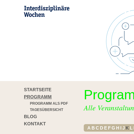
STARTSEITE
Progra
PROGRAMM
PROGRAMM ALS PDF
Alle Veranstaltun
TAGESÜBERSICHT
BLOG
KONTAKT
A
B
C
D
E
F
G
H
I
J
K
L