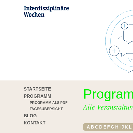
STARTSEITE
Progra
PROGRAMM
PROGRAMM ALS PDF
Alle Veranstaltun
TAGESÜBERSICHT
BLOG
KONTAKT
A
B
C
D
E
F
G
H
I
J
K
L