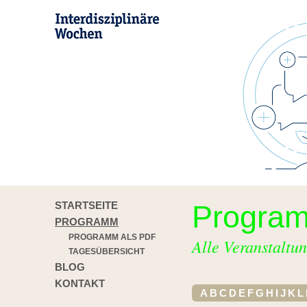
STARTSEITE
Progra
PROGRAMM
PROGRAMM ALS PDF
Alle Veranstaltun
TAGESÜBERSICHT
BLOG
KONTAKT
A
B
C
D
E
F
G
H
I
J
K
L