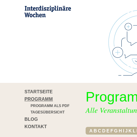
STARTSEITE
Progra
PROGRAMM
PROGRAMM ALS PDF
Alle Veranstaltun
TAGESÜBERSICHT
BLOG
KONTAKT
A
B
C
D
E
F
G
H
I
J
K
L