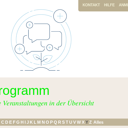
KONTAKT
HILFE
ANM
rogramm
e Veranstaltungen in der Übersicht
B
C
D
E
F
G
H
I
J
K
L
M
N
O
P
Q
R
S
T
U
V
W
X
Y
Z
Alles