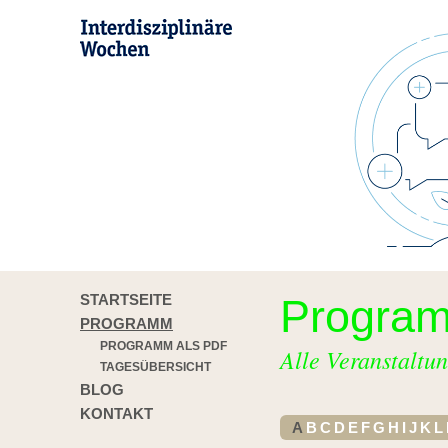
STARTSEITE
Progra
PROGRAMM
PROGRAMM ALS PDF
Alle Veranstaltun
TAGESÜBERSICHT
BLOG
KONTAKT
A
B
C
D
E
F
G
H
I
J
K
L