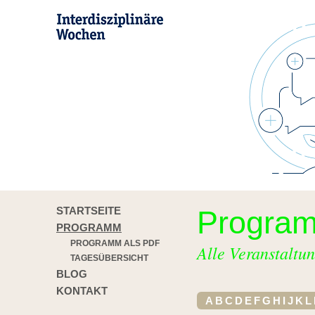
STARTSEITE
Progra
PROGRAMM
PROGRAMM ALS PDF
Alle Veranstaltun
TAGESÜBERSICHT
BLOG
KONTAKT
A
B
C
D
E
F
G
H
I
J
K
L