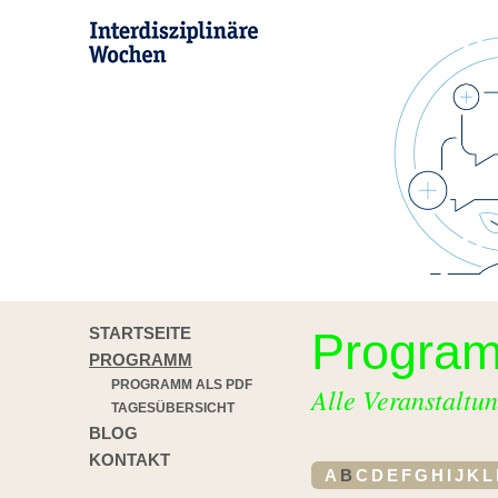
STARTSEITE
Progra
PROGRAMM
PROGRAMM ALS PDF
Alle Veranstaltun
TAGESÜBERSICHT
BLOG
KONTAKT
A
B
C
D
E
F
G
H
I
J
K
L