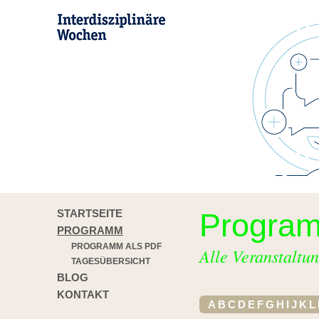
STARTSEITE
Progra
PROGRAMM
PROGRAMM ALS PDF
Alle Veranstaltun
TAGESÜBERSICHT
BLOG
KONTAKT
A
B
C
D
E
F
G
H
I
J
K
L