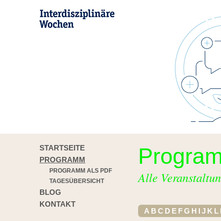
STARTSEITE
Progra
PROGRAMM
PROGRAMM ALS PDF
Alle Veranstaltun
TAGESÜBERSICHT
BLOG
KONTAKT
A
B
C
D
E
F
G
H
I
J
K
L