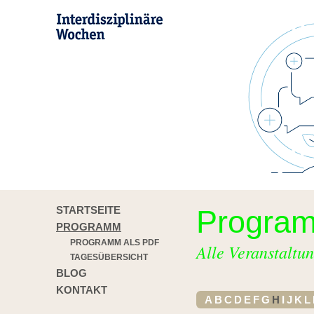
STARTSEITE
Progra
PROGRAMM
PROGRAMM ALS PDF
Alle Veranstaltun
TAGESÜBERSICHT
BLOG
KONTAKT
A
B
C
D
E
F
G
H
I
J
K
L