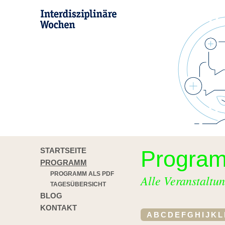
STARTSEITE
Progra
PROGRAMM
PROGRAMM ALS PDF
Alle Veranstaltun
TAGESÜBERSICHT
BLOG
KONTAKT
A
B
C
D
E
F
G
H
I
J
K
L