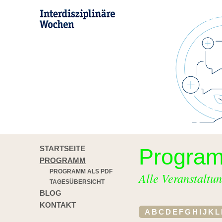
STARTSEITE
Progra
PROGRAMM
PROGRAMM ALS PDF
Alle Veranstaltun
TAGESÜBERSICHT
BLOG
KONTAKT
A
B
C
D
E
F
G
H
I
J
K
L