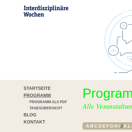
STARTSEITE
Progra
PROGRAMM
PROGRAMM ALS PDF
Alle Veranstaltun
TAGESÜBERSICHT
BLOG
KONTAKT
A
B
C
D
E
F
G
H
I
J
K
L