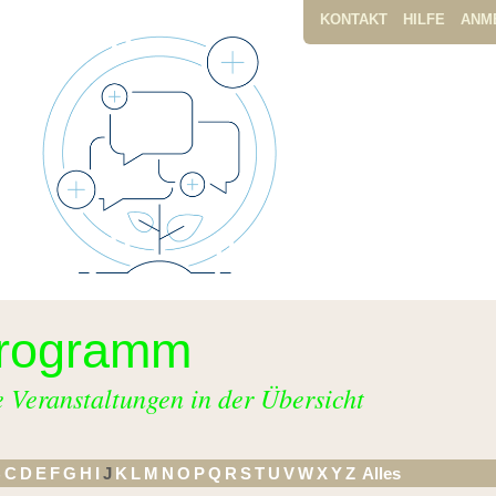
KONTAKT
HILFE
ANM
rogramm
e Veranstaltungen in der Übersicht
B
C
D
E
F
G
H
I
J
K
L
M
N
O
P
Q
R
S
T
U
V
W
X
Y
Z
Alles